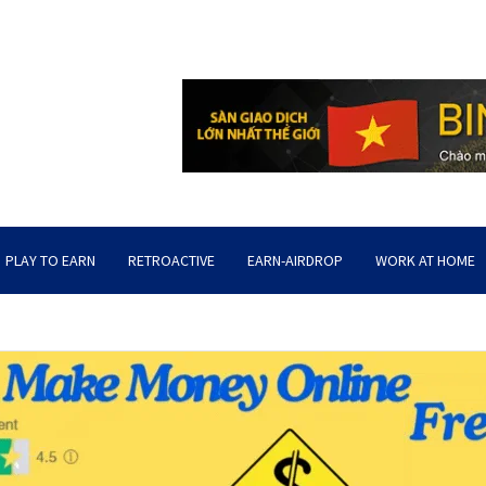
PLAY TO EARN
RETROACTIVE
EARN-AIRDROP
WORK AT HOME