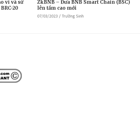
o ví và sử
ZkBNB – Đưa BNB Smart Chain (BSC)
 BRC-20
lên tầm cao mới
07/03/2023
Trường Sinh