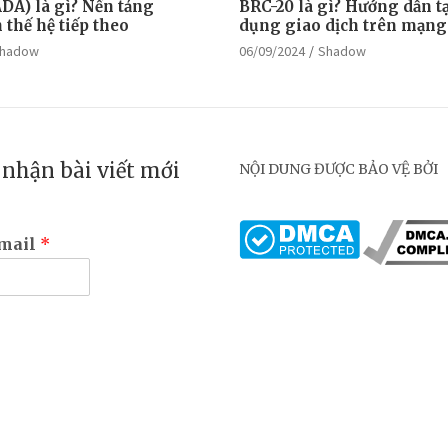
DA) là gì? Nền tảng
BRC-20 là gì? Hướng dẫn tạ
thế hệ tiếp theo
dụng giao dịch trên mạng
hadow
06/09/2024
Shadow
nhận bài viết mới
NỘI DUNG ĐƯỢC BẢO VỆ BỞI
email
*