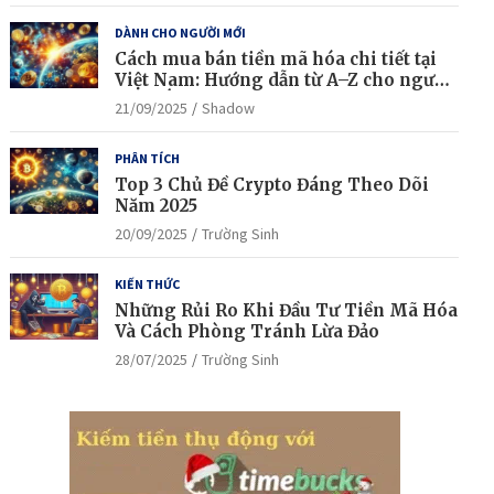
DÀNH CHO NGƯỜI MỚI
Cách mua bán tiền mã hóa chi tiết tại
Việt Nam: Hướng dẫn từ A–Z cho người
mới bắt đầu
21/09/2025
Shadow
PHÂN TÍCH
Top 3 Chủ Đề Crypto Đáng Theo Dõi
Năm 2025
20/09/2025
Trường Sinh
KIẾN THỨC
Những Rủi Ro Khi Đầu Tư Tiền Mã Hóa
Và Cách Phòng Tránh Lừa Đảo
28/07/2025
Trường Sinh