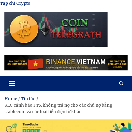
Skip
Tạp chí Crypto
to
content
Tạp Chí Tiền Mã Hóa
Kênh thông tin tổng hợp về tiền mã hóa
Home
Tin tức
SEC cảnh báo FTX không trả nợ cho các chủ nợ bằng
stablecoin và các loại tiền điện tử khác