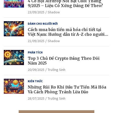
4 Cơ Hội Airdrop Nổi Bật Cuối Tháng
9/2025 – Liệu Có Xứng Đáng Để Theo?
23/09/2025
Shadow
DÀNH CHO NGƯỜI MỚI
Cách mua bán tiền mã hóa chi tiết tại
Việt Nam: Hướng dẫn từ A–Z cho người
mới bắt đầu
21/09/2025
Shadow
PHÂN TÍCH
Top 3 Chủ Đề Crypto Đáng Theo Dõi
Năm 2025
20/09/2025
Trường Sinh
KIẾN THỨC
Những Rủi Ro Khi Đầu Tư Tiền Mã Hóa
Và Cách Phòng Tránh Lừa Đảo
28/07/2025
Trường Sinh