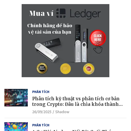
r
c
h
PHÂN TÍCH
Phân tích kỹ thuật vs phân tích cơ bản
trong Crypto: Đâu là chìa khóa thành
công?
26/09/2025
Shadow
PHÂN TÍCH