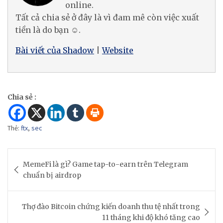
online.
Tất cả chia sẻ ở đây là vì đam mê còn việc xuất
tiền là do bạn ☺.
Bài viết của Shadow
|
Website
Chia sẻ :
Thẻ:
ftx
,
sec
Post
MemeFi là gì? Game tap-to-earn trên Telegram
navigation
chuẩn bị airdrop
Thợ đào Bitcoin chứng kiến ​​doanh thu tệ nhất trong
11 tháng khi độ khó tăng cao