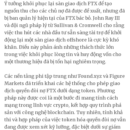
Ý tưởng khôi phục lại sàn giao dịch FTX để tạo
nguồn thu cho các chủ nợ đã được đề xuất, nhưng đã
bị ban quản lý hiện tại của FTX bác bỏ. John Ray III
và đội ngũ pháp lý từ Sullivan & Cromwell cho rằng
việc thu hút các nhà đầu tư sẵn sàng tài trợ để khởi
động lại một sàn giao dịch offshore là cực kỳ khó
khăn. Điều này phản ánh những thách thức lớn
trong việc khôi phục lòng tin và huy động vốn cho
một thương hiệu đã bị tổn hại nghiêm trọng.
Các nền tảng phi tập trung như Found.xyz và Figure
Markets đã triển khai các hệ thống cho phép giao
dịch quyền đòi nợ FTX dưới dạng token. Phương
pháp này được coi là một bước đi mang tính cách
mạng trong lĩnh vực crypto, kết hợp quy trình phá
sản với công nghệ blockchain. Tuy nhiên, tính khả
thi và hợp pháp của việc token hóa quyền đòi nợ vẫn
đang được xem xét kỹ lưỡng, đặc biệt dưới sự giám