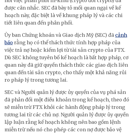
nơi việc phân phối in-kind (crypto đổi crypto) đã
được cân nhắc. SEC đã bày tỏ mối quan ngại về kế
hoạch này, đặc biệt là về khung pháp lý và các chi
tiết liên quan đến phân phối.
Ủy ban Chứng khoán và Giao dịch Mỹ (SEC) đã
cảnh
báo
rằng họ có thể thách thức tính hợp pháp của
việc trả nợ hoặc kiếm lợi từ tài sản crypto của FTX.
Dù SEC không tuyên bố kế hoạch là bất hợp pháp, cơ
quan này đã giữ quyền thách thức các giao dịch liên
quan đến tài sản crypto, cho thấy một khả năng rủi
ro pháp lý trong tương lai.
SEC và Người quản lý được ủy quyền của vụ phá sản
đã phản đối một điều khoản trong kế hoạch, theo đó
sẽ miễn trừ FTX khỏi các hành động pháp lý trong
tương lai từ các chủ nợ. Người quản lý được ủy quyền
lập luận rằng kế hoạch không nên bao gồm lệnh
miễn trừ nếu nó cho phép các con nợ được bảo vệ