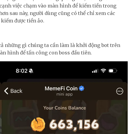
 cạnh việc chạm vào màn hình để kiếm tiền trong
hơn sau này, người dùng cũng có thể chỉ xem các
kiếm được tiền ảo.
ả những gì chúng ta cần làm là khởi động bot trên
àn hình để tấn công con boss đầu tiên.