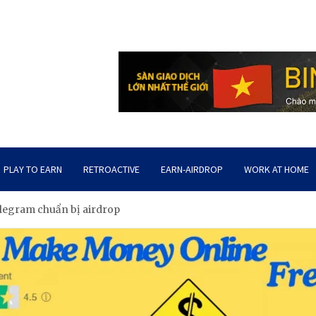
PLAY TO EARN
RETROACTIVE
EARN-AIRDROP
WORK AT HOME
legram chuẩn bị airdrop