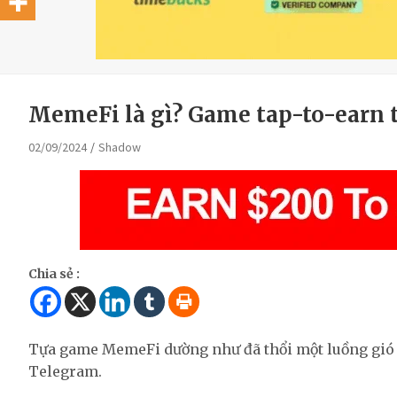
MemeFi là gì? Game tap-to-earn t
02/09/2024
Shadow
Chia sẻ :
Tựa game MemeFi dường như đã thổi một luồng gió
Telegram.