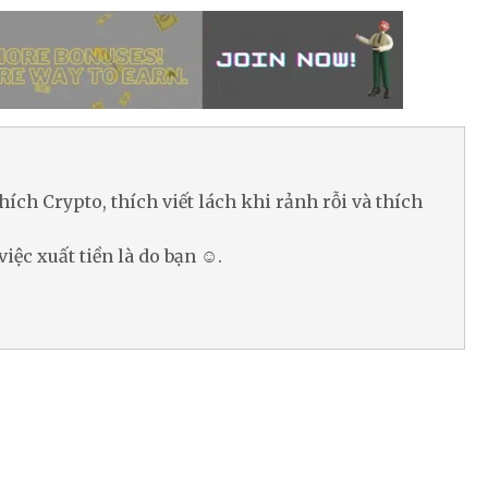
hích Crypto, thích viết lách khi rảnh rỗi và thích
việc xuất tiền là do bạn ☺.