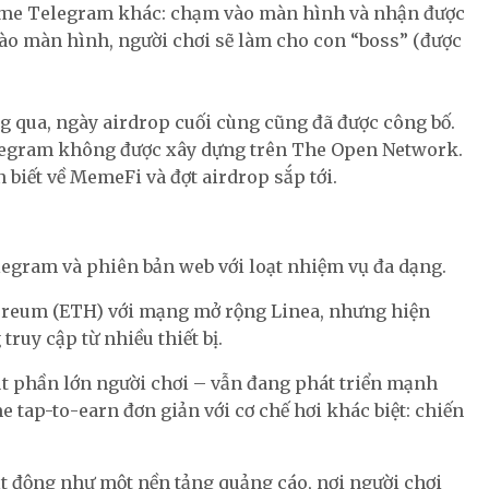
 game Telegram khác: chạm vào màn hình và nhận được
vào màn hình, người chơi sẽ làm cho con “boss” (được
ng qua, ngày airdrop cuối cùng cũng đã được công bố.
elegram không được xây dựng trên The Open Network.
 biết về MemeFi và đợt airdrop sắp tới.
egram và phiên bản web với loạt nhiệm vụ đa dạng.
thereum (ETH) với mạng mở rộng Linea, nhưng hiện
ruy cập từ nhiều thiết bị.
t phần lớn người chơi – vẫn đang phát triển mạnh
e tap-to-earn đơn giản với cơ chế hơi khác biệt: chiến
động như một nền tảng quảng cáo, nơi người chơi