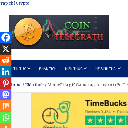
Skip
Tạp chí Crypto
to
content
Tạp Chí Tiền Mã Hóa
Kênh thông tin tổng hợp về tiền mã hóa
TIN TỨC
PHÂN TÍCH
KIẾN THỨC
HỆ SINH THÁI
Home
Kiến thức
MemeFi là gì? Game tap-to-earn trên Te