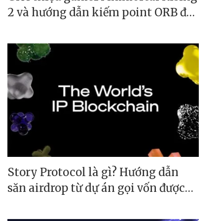
2 và hướng dẫn kiếm point ORB đổi
token Immortal Token ($IMT)
Story Protocol là gì? Hướng dẫn
săn airdrop từ dự án gọi vốn được
140M$