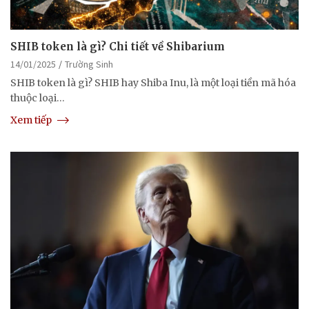
SHIB token là gì? Chi tiết về Shibarium
14/01/2025
Trường Sinh
SHIB token là gì? SHIB hay Shiba Inu, là một loại tiền mã hóa
thuộc loại…
Xem tiếp