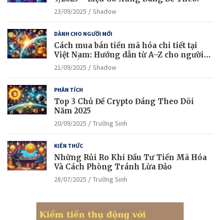
23/09/2025
Shadow
DÀNH CHO NGƯỜI MỚI
Cách mua bán tiền mã hóa chi tiết tại
Việt Nam: Hướng dẫn từ A–Z cho người
mới bắt đầu
21/09/2025
Shadow
PHÂN TÍCH
Top 3 Chủ Đề Crypto Đáng Theo Dõi
Năm 2025
20/09/2025
Trường Sinh
KIẾN THỨC
Những Rủi Ro Khi Đầu Tư Tiền Mã Hóa
Và Cách Phòng Tránh Lừa Đảo
28/07/2025
Trường Sinh