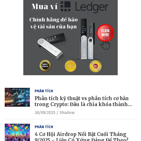
c
h
PHÂN TÍCH
Phân tích kỹ thuật vs phân tích cơ bản
trong Crypto: Đâu là chìa khóa thành
công?
26/09/2025
Shadow
PHÂN TÍCH
4 Cơ Hội Airdrop Nổi Bật Cuối Tháng
9/2025 – Liệu Có Xứng Đáng Để Theo?