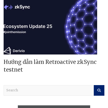
Hướng dẫn làm Retroactive zkSync
testnet
S
e
a
r