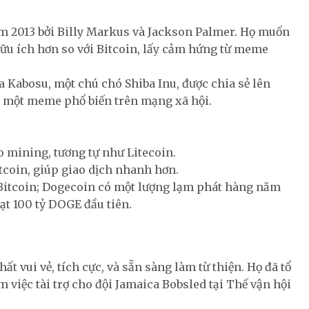
ăm 2013 bởi Billy Markus và Jackson Palmer. Họ muốn
à hữu ích hơn so với Bitcoin, lấy cảm hứng từ meme
Kabosu, một chú chó Shiba Inu, được chia sẻ lên
h một meme phổ biến trên mạng xã hội.
 mining, tương tự như Litecoin.
itcoin, giúp giao dịch nhanh hơn.
Bitcoin; Dogecoin có một lượng lạm phát hàng năm
t 100 tỷ DOGE đầu tiên.
t vui vẻ, tích cực, và sẵn sàng làm từ thiện. Họ đã tổ
 việc tài trợ cho đội Jamaica Bobsled tại Thế vận hội