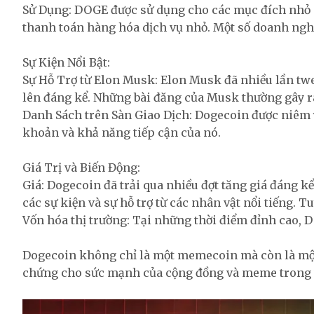
Sử Dụng: DOGE được sử dụng cho các mục đích nhỏ nh
thanh toán hàng hóa dịch vụ nhỏ. Một số doanh ng
Sự Kiện Nổi Bật:
Sự Hỗ Trợ từ Elon Musk: Elon Musk đã nhiều lần twee
lên đáng kể. Những bài đăng của Musk thường gây 
Danh Sách trên Sàn Giao Dịch: Dogecoin được niêm y
khoản và khả năng tiếp cận của nó.
Giá Trị và Biến Động:
Giá: Dogecoin đã trải qua nhiều đợt tăng giá đáng kể,
các sự kiện và sự hỗ trợ từ các nhân vật nổi tiếng. T
Vốn hóa thị trường: Tại những thời điểm đỉnh cao, 
Dogecoin không chỉ là một memecoin mà còn là một b
chứng cho sức mạnh của cộng đồng và meme trong việ