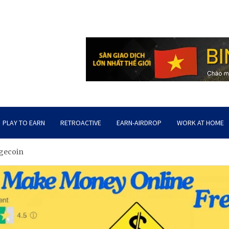
PLAY TO EARN
RETROACTIVE
EARN-AIRDROP
WORK AT HOME
gecoin