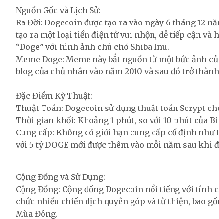
Nguồn Gốc và Lịch Sử:
Ra Đời: Dogecoin được tạo ra vào ngày 6 tháng 12 n
tạo ra một loại tiền điện tử vui nhộn, dễ tiếp cận v
“Doge” với hình ảnh chú chó Shiba Inu.
Meme Doge: Meme này bắt nguồn từ một bức ảnh của 
blog của chủ nhân vào năm 2010 và sau đó trở thàn
Đặc Điểm Kỹ Thuật:
Thuật Toán: Dogecoin sử dụng thuật toán Scrypt cho
Thời gian khối: Khoảng 1 phút, so với 10 phút của B
Cung cấp: Không có giới hạn cung cấp cố định như 
với 5 tỷ DOGE mới được thêm vào mỗi năm sau khi đạ
Cộng Đồng và Sử Dụng:
Cộng Đồng: Cộng đồng Dogecoin nổi tiếng với tính chấ
chức nhiều chiến dịch quyên góp và từ thiện, bao gồm
Mùa Đông.