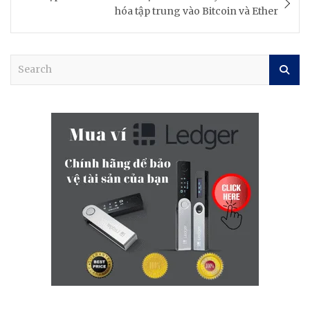
hóa tập trung vào Bitcoin và Ether
S
e
a
r
c
h