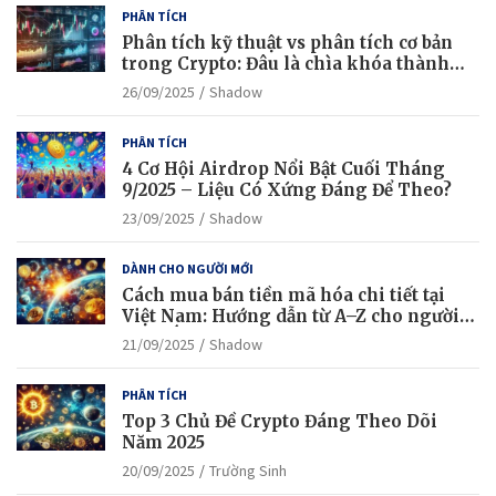
PHÂN TÍCH
Phân tích kỹ thuật vs phân tích cơ bản
trong Crypto: Đâu là chìa khóa thành
công?
26/09/2025
Shadow
PHÂN TÍCH
4 Cơ Hội Airdrop Nổi Bật Cuối Tháng
9/2025 – Liệu Có Xứng Đáng Để Theo?
23/09/2025
Shadow
DÀNH CHO NGƯỜI MỚI
Cách mua bán tiền mã hóa chi tiết tại
Việt Nam: Hướng dẫn từ A–Z cho người
mới bắt đầu
21/09/2025
Shadow
PHÂN TÍCH
Top 3 Chủ Đề Crypto Đáng Theo Dõi
Năm 2025
20/09/2025
Trường Sinh