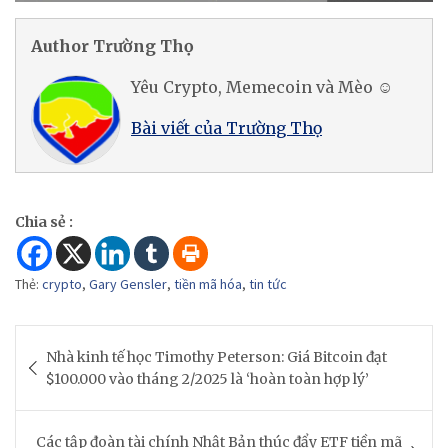
Author Trường Thọ
Yêu Crypto, Memecoin và Mèo ☺
Bài viết của Trường Thọ
Chia sẻ :
Thẻ:
crypto
,
Gary Gensler
,
tiền mã hóa
,
tin tức
Post
Nhà kinh tế học Timothy Peterson: Giá Bitcoin đạt
navigation
$100.000 vào tháng 2/2025 là ‘hoàn toàn hợp lý’
Các tập đoàn tài chính Nhật Bản thúc đẩy ETF tiền mã