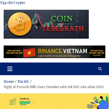
Skip
Tạp chí Crypto
to
content
Tạp Chí Tiền Mã Hóa
Kênh thông tin tổng hợp về tiền mã hóa
Home
Tin tức
Nghị sĩ French Hill: Gary Gensler nên rời SEC vào năm 2025