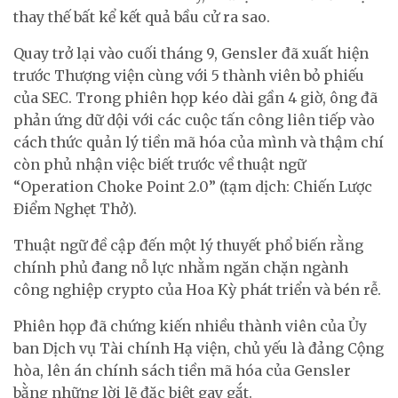
thay thế bất kể kết quả bầu cử ra sao.
Quay trở lại vào cuối tháng 9, Gensler đã xuất hiện
trước Thượng viện cùng với 5 thành viên bỏ phiếu
của SEC. Trong phiên họp kéo dài gần 4 giờ, ông đã
phản ứng dữ dội với các cuộc tấn công liên tiếp vào
cách thức quản lý tiền mã hóa của mình và thậm chí
còn phủ nhận việc biết trước về thuật ngữ
“Operation Choke Point 2.0” (tạm dịch: Chiến Lược
Điểm Nghẹt Thở).
Thuật ngữ đề cập đến một lý thuyết phổ biến rằng
chính phủ đang nỗ lực nhằm ngăn chặn ngành
công nghiệp crypto của Hoa Kỳ phát triển và bén rễ.
Phiên họp đã chứng kiến ​​nhiều thành viên của Ủy
ban Dịch vụ Tài chính Hạ viện, chủ yếu là đảng Cộng
hòa, lên án chính sách tiền mã hóa của Gensler
bằng những lời lẽ đặc biệt gay gắt.