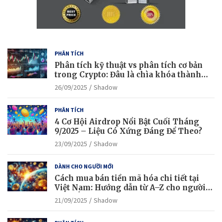
PHÂN TÍCH
Phân tích kỹ thuật vs phân tích cơ bản
trong Crypto: Đâu là chìa khóa thành
công?
26/09/2025
Shadow
PHÂN TÍCH
4 Cơ Hội Airdrop Nổi Bật Cuối Tháng
9/2025 – Liệu Có Xứng Đáng Để Theo?
23/09/2025
Shadow
DÀNH CHO NGƯỜI MỚI
Cách mua bán tiền mã hóa chi tiết tại
Việt Nam: Hướng dẫn từ A–Z cho người
mới bắt đầu
21/09/2025
Shadow