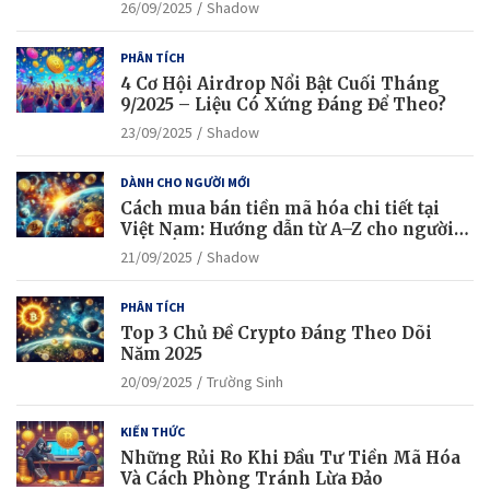
công?
26/09/2025
Shadow
PHÂN TÍCH
4 Cơ Hội Airdrop Nổi Bật Cuối Tháng
9/2025 – Liệu Có Xứng Đáng Để Theo?
23/09/2025
Shadow
DÀNH CHO NGƯỜI MỚI
Cách mua bán tiền mã hóa chi tiết tại
Việt Nam: Hướng dẫn từ A–Z cho người
mới bắt đầu
21/09/2025
Shadow
PHÂN TÍCH
Top 3 Chủ Đề Crypto Đáng Theo Dõi
Năm 2025
20/09/2025
Trường Sinh
KIẾN THỨC
Những Rủi Ro Khi Đầu Tư Tiền Mã Hóa
Và Cách Phòng Tránh Lừa Đảo