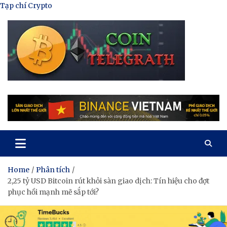
Skip
Tạp chí Crypto
to
content
Tạp Chí Tiền Mã Hóa
Kênh thông tin tổng hợp về tiền mã hóa
Home
Phân tích
2,25 tỷ USD Bitcoin rút khỏi sàn giao dịch: Tín hiệu cho đợt
phục hồi mạnh mẽ sắp tới?