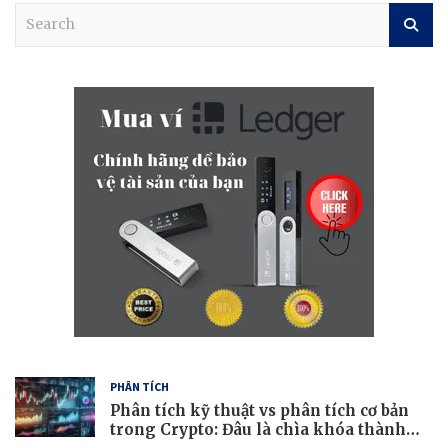
S
e
a
r
c
h
PHÂN TÍCH
Phân tích kỹ thuật vs phân tích cơ bản
trong Crypto: Đâu là chìa khóa thành