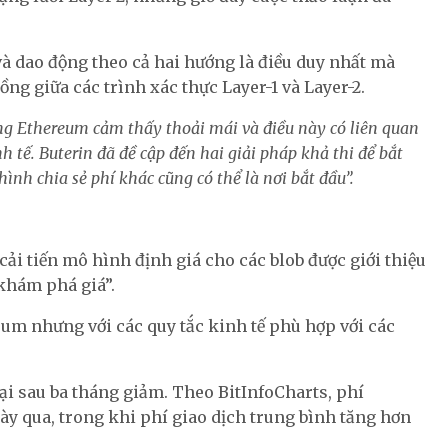
à dao động theo cả hai hướng là điều duy nhất mà
g giữa các trình xác thực Layer-1 và Layer-2.
ng Ethereum cảm thấy thoải mái và điều này có liên quan
h tế. Buterin đã đề cập đến hai giải pháp khả thi để bắt
hình chia sẻ phí khác cũng có thể là nơi bắt đầu”.
cải tiến mô hình định giá cho các blob được giới thiệu
“khám phá giá”.
eum nhưng với các quy tắc kinh tế phù hợp với các
ại sau ba tháng giảm. Theo BitInfoCharts, phí
ày qua, trong khi phí giao dịch trung bình tăng hơn