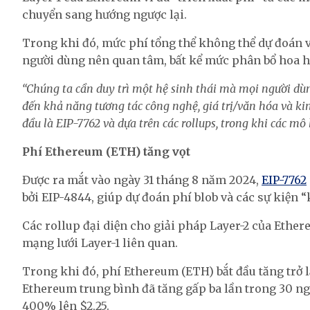
chuyển sang hướng ngược lại.
Trong khi đó, mức phí tổng thể không thể dự đoán v
người dùng nên quan tâm, bất kể mức phân bổ hoa hồn
“Chúng ta cần duy trì một hệ sinh thái mà mọi người dù
đến khả năng tương tác công nghệ, giá trị/văn hóa và kin
đầu là EIP-7762 và dựa trên các rollups, trong khi các mô 
Phí Ethereum (ETH) tăng vọt
Được ra mắt vào ngày 31 tháng 8 năm 2024,
EIP-7762
bởi EIP-4844, giúp dự đoán phí blob và các sự kiện 
Các rollup đại diện cho giải pháp Layer-2 của Ether
mạng lưới Layer-1 liên quan.
Trong khi đó, phí Ethereum (ETH) bắt đầu tăng trở l
Ethereum trung bình đã tăng gấp ba lần trong 30 ng
400% lên $2,25.