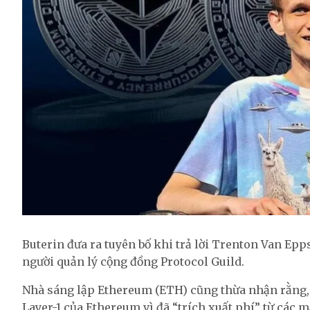
Buterin đưa ra tuyên bố khi trả lời Trenton Van Ep
người quản lý cộng đồng Protocol Guild.
Nhà sáng lập Ethereum (ETH) cũng thừa nhận rằng, 
Layer-1 của Ethereum vì đã “trích xuất phí” từ các m