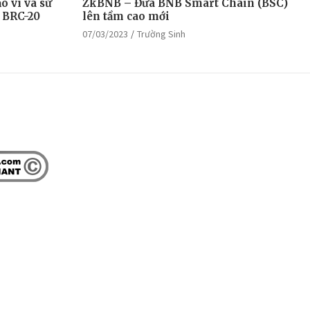
o ví và sử
ZkBNB – Đưa BNB Smart Chain (BSC)
 BRC-20
lên tầm cao mới
07/03/2023
Trường Sinh