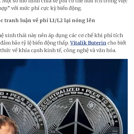
. Một số mô hình chia sẻ phí có thể hữu ích trong việc
ợp” với mức phí cực kỳ biến động.
ộc tranh luận về phí L1/L2 lại nóng lên
ệ sinh thái này nên áp dụng các cơ chế khi phí tích
 đảm bảo tỷ lệ biến động thấp.
Vitalik Buterin
cho biết
thức về khía cạnh kinh tế, công nghệ và văn hóa.