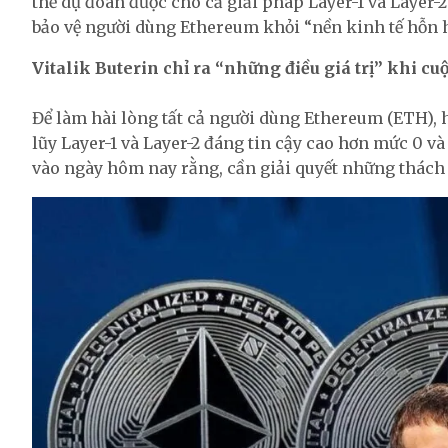
thể dự đoán được cho cả giải pháp Layer-1 và Layer-2
bảo vệ người dùng Ethereum khỏi “nền kinh tế hỗn h
Vitalik Buterin chỉ ra “những điều giá trị” khi cu
Để làm hài lòng tất cả người dùng Ethereum (ETH), h
lũy Layer-1 và Layer-2 đáng tin cậy cao hơn mức 0 và
vào ngày hôm nay rằng, cần giải quyết những thách 