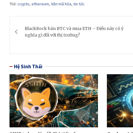
Thẻ:
crypto
,
ethereum
,
tiền mã hóa
,
tin tức
Post
BlackRock bán BTC và mua ETH – Điều này có ý
navigation
nghĩa gì đối với thị trường?
Hệ Sinh Thái