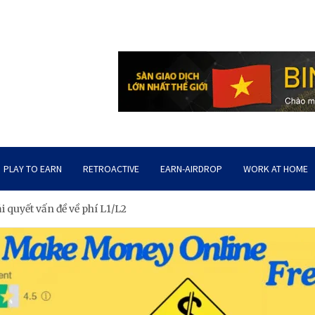
PLAY TO EARN
RETROACTIVE
EARN-AIRDROP
WORK AT HOME
i quyết vấn đề về phí L1/L2