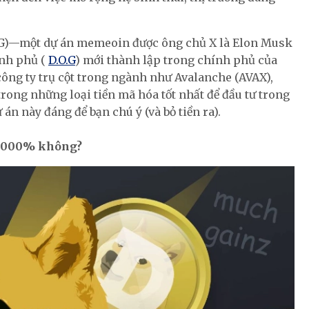
DOG)—một dự án memeoin được ông chủ X là Elon Musk
ính phủ (
D.O.G
) mới thành lập trong chính phủ của
ng ty trụ cột trong ngành như Avalanche (AVAX),
trong những loại tiền mã hóa tốt nhất để đầu tư trong
án này đáng để bạn chú ý (và bỏ tiền ra).
10.000% không?