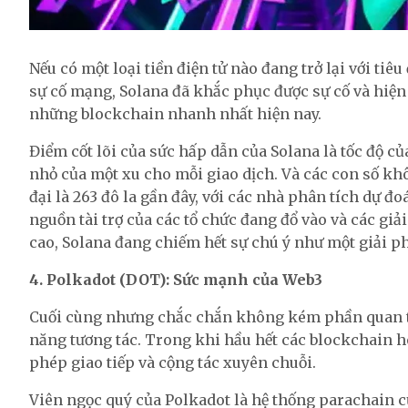
Nếu có một loại tiền điện tử nào đang trở lại với tiêu
sự cố mạng, Solana đã khắc phục được sự cố và hiệ
những blockchain nhanh nhất hiện nay.
Điểm cốt lõi của sức hấp dẫn của Solana là tốc độ c
nhỏ của một xu cho mỗi giao dịch. Và các con số khô
đại là 263 đô la gần đây, với các nhà phân tích dự đo
nguồn tài trợ của các tổ chức đang đổ vào và các gi
cao, Solana đang chiếm hết sự chú ý như một giải p
4. Polkadot (DOT): Sức mạnh của Web3
Cuối cùng nhưng chắc chắn không kém phần quan t
năng tương tác. Trong khi hầu hết các blockchain ho
phép giao tiếp và cộng tác xuyên chuỗi.
Viên ngọc quý của Polkadot là hệ thống parachain c