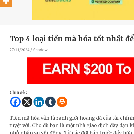
Top 4 loại tiền mã hóa tốt nhất đ
27/11/2024
Shadow
Chia sẻ :
Tiền mã hóa vẫn là ranh giới hoang dã của tài chín
tuyệt vời. Cho dù bạn là một nhà giao dịch dày dạn 
phủ nhận sự sôi động. Từ các đợt bán trước đầy hứa 