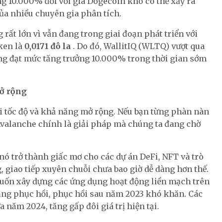
ng 10.000% đối với giá Dogecoin khó có thể xảy ra
ủa nhiều chuyên gia phân tích.
rất lớn vì vẫn đang trong giai đoạn phát triển với
oken là
0,0171 đô la
. Do đó, WallitIQ (WLTQ) vượt qua
ăng đạt mức tăng trưởng 10.000% trong thời gian sớm
ở rộng
ại tốc độ và khả năng mở rộng. Nếu bạn từng phàn nàn
Avalanche chính là giải pháp mà chúng ta đang chờ
 nó trở thành giấc mơ cho các dự án DeFi, NFT và trò
 giao tiếp xuyên chuỗi chưa bao giờ dễ dàng hơn thế.
 muốn xây dựng các ứng dụng hoạt động liền mạch trên
năng phục hồi, phục hồi sau năm 2023 khó khăn. Các
 năm 2024, tăng gấp đôi giá trị hiện tại.