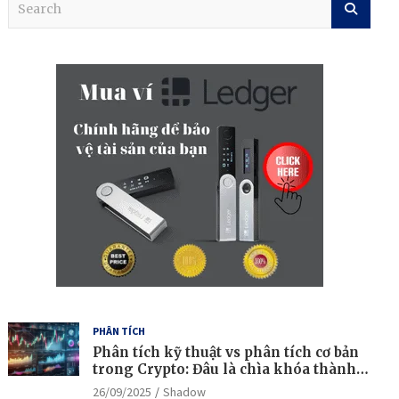
e
a
r
c
h
PHÂN TÍCH
Phân tích kỹ thuật vs phân tích cơ bản
trong Crypto: Đâu là chìa khóa thành
công?
26/09/2025
Shadow