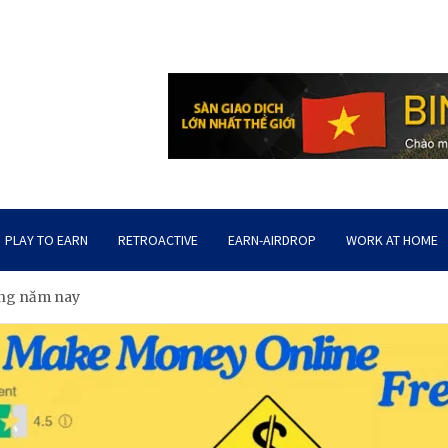
PLAY TO EARN
RETROACTIVE
EARN-AIRDROP
WORK AT HOME
rong năm nay