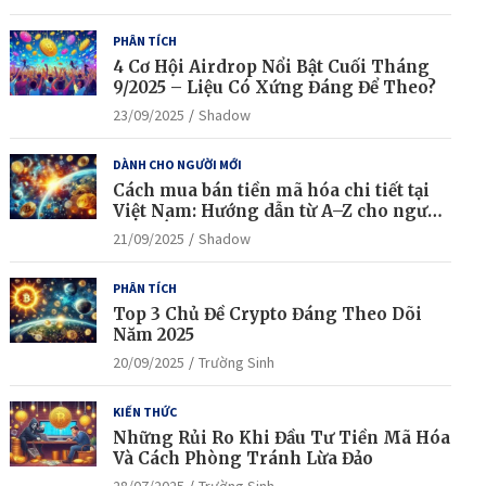
PHÂN TÍCH
4 Cơ Hội Airdrop Nổi Bật Cuối Tháng
9/2025 – Liệu Có Xứng Đáng Để Theo?
23/09/2025
Shadow
DÀNH CHO NGƯỜI MỚI
Cách mua bán tiền mã hóa chi tiết tại
Việt Nam: Hướng dẫn từ A–Z cho người
mới bắt đầu
21/09/2025
Shadow
PHÂN TÍCH
Top 3 Chủ Đề Crypto Đáng Theo Dõi
Năm 2025
20/09/2025
Trường Sinh
KIẾN THỨC
Những Rủi Ro Khi Đầu Tư Tiền Mã Hóa
Và Cách Phòng Tránh Lừa Đảo