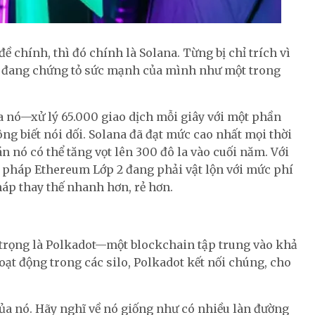
 đề chính, thì đó chính là Solana. Từng bị chỉ trích vì
n đang chứng tỏ sức mạnh của mình như một trong
ủa nó—xử lý 65.000 giao dịch mỗi giây với một phần
ng biết nói dối. Solana đã đạt mức cao nhất mọi thời
án nó có thể tăng vọt lên 300 đô la vào cuối năm. Với
ải pháp Ethereum Lớp 2 đang phải vật lộn với mức phí
háp thay thế nhanh hơn, rẻ hơn.
rọng là Polkadot—một blockchain tập trung vào khả
ạt động trong các silo, Polkadot kết nối chúng, cho
ủa nó. Hãy nghĩ về nó giống như có nhiều làn đường