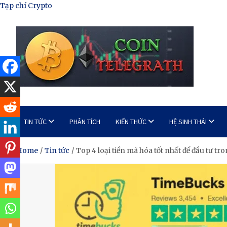
Skip
Tạp chí Crypto
to
content
Tạp Chí Tiền Mã Hóa
Kênh thông tin tổng hợp về tiền mã hóa
TIN TỨC
PHÂN TÍCH
KIẾN THỨC
HỆ SINH THÁI
Home
Tin tức
Top 4 loại tiền mã hóa tốt nhất để đầu tư t