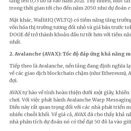
tăng lên 0,73 đô la vào năm 2021. Tuy nhiên, mức tă
trong thời gian tới cho đến năm 2050 như dự đoán c
Mặt khác, WallitIQ (WLTQ) có tiềm năng tăng trưởng 
vốn hóa thị trường tương đối nhỏ và giá bán trước t
DOGE để trở thành khoản đầu tư tốt hơn với tiềm n
nhất.
2. Avalanche (AVAX): Tốc độ đáp ứng khả năng m
Tiếp theo là Avalanche, nền tảng đang định nghĩa l
về các giao dịch blockchain chậm (như Ethereum), 
đợi.
AVAX tự hào về tính hoàn thiện dưới một giây, khiến
chơi. Với việc phát hành Avalanche Warp Messaging,
Điều này rất quan trọng đối với các nhà phát triển
nhiều chuỗi khối. Về giá cả, AVAX đã cho thấy khả 
nhà phân tích dự đoán nó có thể đạt 50 đô la vào giữa