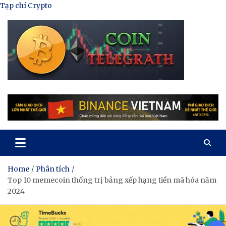
Skip
Tạp chí Crypto
to
content
Tạp Chí Tiền Mã Hóa
Kênh thông tin tổng hợp về tiền mã hóa
Home
Phân tích
Top 10 memecoin thống trị bảng xếp hạng tiền mã hóa năm
2024