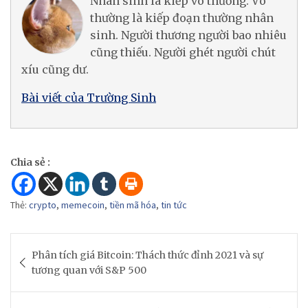
Nhân sinh là kiếp vô thường. Vô
thường là kiếp đoạn thường nhân
sinh. Người thương người bao nhiêu
cũng thiếu. Người ghét người chút
xíu cũng dư.
Bài viết của Trường Sinh
Chia sẻ :
Thẻ:
crypto
,
memecoin
,
tiền mã hóa
,
tin tức
Post
Phân tích giá Bitcoin: Thách thức đỉnh 2021 và sự
navigation
tương quan với S&P 500