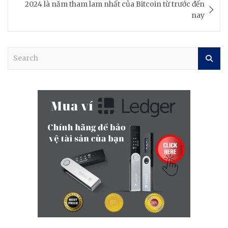
2024 là năm tham lam nhất của Bitcoin từ trước đến
nay
S
e
a
r
c
h