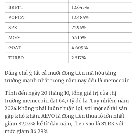
BRETT
12.643%
POPCAT
12.484%
SPX
7.294%
MOG
5.515%
GOAT
4.609%
TURBO
2.517%
Đáng chú ý, tất cả mười đồng tiền mã hóa tăng
trưởng mạnh nhất trong năm nay đều là memecoin.
Tính đến ngày 20 tháng 10, tổng giá trị của thị
trường memecoin đạt 64,7 tỷ đô la. Tuy nhiên, năm
2024 không phải luôn thuận lợi, với một số tài sản
gặp khó khăn. AEVO là đồng tiền thua lỗ lớn nhất,
giảm 87,02% kể từ đầu năm, theo sau là STRK với
mức giảm 86,29%.