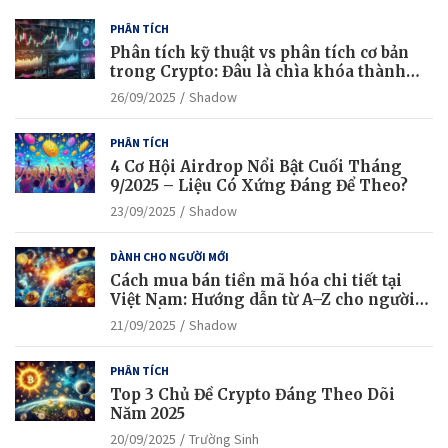
PHÂN TÍCH
Phân tích kỹ thuật vs phân tích cơ bản
trong Crypto: Đâu là chìa khóa thành
công?
26/09/2025
Shadow
PHÂN TÍCH
4 Cơ Hội Airdrop Nổi Bật Cuối Tháng
9/2025 – Liệu Có Xứng Đáng Để Theo?
23/09/2025
Shadow
DÀNH CHO NGƯỜI MỚI
Cách mua bán tiền mã hóa chi tiết tại
Việt Nam: Hướng dẫn từ A–Z cho người
mới bắt đầu
21/09/2025
Shadow
PHÂN TÍCH
Top 3 Chủ Đề Crypto Đáng Theo Dõi
Năm 2025
20/09/2025
Trường Sinh