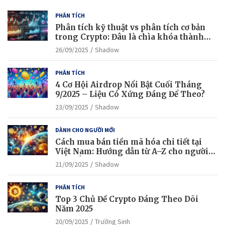
PHÂN TÍCH
Phân tích kỹ thuật vs phân tích cơ bản
trong Crypto: Đâu là chìa khóa thành
công?
26/09/2025
Shadow
PHÂN TÍCH
4 Cơ Hội Airdrop Nổi Bật Cuối Tháng
9/2025 – Liệu Có Xứng Đáng Để Theo?
23/09/2025
Shadow
DÀNH CHO NGƯỜI MỚI
Cách mua bán tiền mã hóa chi tiết tại
Việt Nam: Hướng dẫn từ A–Z cho người
mới bắt đầu
21/09/2025
Shadow
PHÂN TÍCH
Top 3 Chủ Đề Crypto Đáng Theo Dõi
Năm 2025
20/09/2025
Trường Sinh