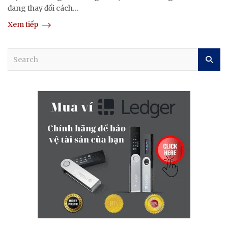
đang thay đổi cách…
Xem tiếp
S
e
a
r
c
h