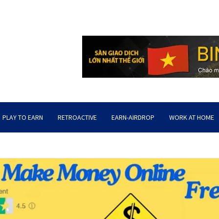
PLAY TO EARN
RETROACTIVE
EARN-AIRDROP
WORK AT HOME