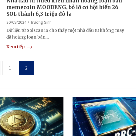
Nhà đầu tư thiếu kiên nhẫn hoảng loạn bán
memecoin MOODENG, bỏ lỡ cơ hội biến 26
SOL thành 6,3 triệu đô la
30/09/2024
Trường Sinh
Dữ liệu từ Solscan.io cho thấy một nhà đầu tư không may
đã hoảng loạn bán…
Xem tiếp
1
2