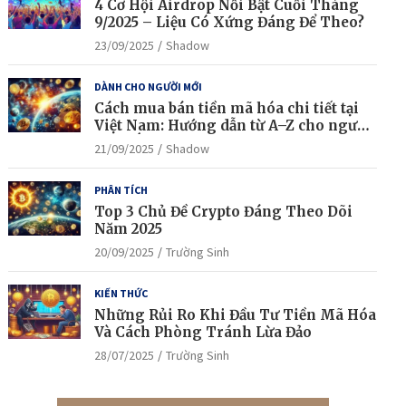
4 Cơ Hội Airdrop Nổi Bật Cuối Tháng
9/2025 – Liệu Có Xứng Đáng Để Theo?
23/09/2025
Shadow
DÀNH CHO NGƯỜI MỚI
Cách mua bán tiền mã hóa chi tiết tại
Việt Nam: Hướng dẫn từ A–Z cho người
mới bắt đầu
21/09/2025
Shadow
PHÂN TÍCH
Top 3 Chủ Đề Crypto Đáng Theo Dõi
Năm 2025
20/09/2025
Trường Sinh
KIẾN THỨC
Những Rủi Ro Khi Đầu Tư Tiền Mã Hóa
Và Cách Phòng Tránh Lừa Đảo
28/07/2025
Trường Sinh