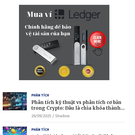
r
c
h
PHÂN TÍCH
Phân tích kỹ thuật vs phân tích cơ bản
trong Crypto: Đâu là chìa khóa thành
công?
26/09/2025
Shadow
PHÂN TÍCH