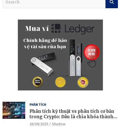
e
a
r
c
h
PHÂN TÍCH
Phân tích kỹ thuật vs phân tích cơ bản
trong Crypto: Đâu là chìa khóa thành
công?
26/09/2025
Shadow