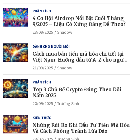
PHÂN TÍCH
4 Cơ Hội Airdrop Nổi Bật Cuối Tháng
9/2025 – Liệu Có Xứng Đáng Để Theo?
23/09/2025
Shadow
DÀNH CHO NGƯỜI MỚI
Cách mua bán tiền mã hóa chi tiết tại
Việt Nam: Hướng dẫn từ A–Z cho người
mới bắt đầu
21/09/2025
Shadow
PHÂN TÍCH
Top 3 Chủ Đề Crypto Đáng Theo Dõi
Năm 2025
20/09/2025
Trường Sinh
KIẾN THỨC
Những Rủi Ro Khi Đầu Tư Tiền Mã Hóa
Và Cách Phòng Tránh Lừa Đảo
28/07/2025
Trường Sinh