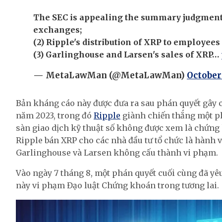
The SEC is appealing the summary judgment 
exchanges;
(2) Ripple's distribution of XRP to employees
(3) Garlinghouse and Larsen's sales of XRP…
— MetaLawMan (@MetaLawMan)
October 
Bản kháng cáo này được đưa ra sau phán quyết gây 
năm 2023, trong đó
Ripple
giành chiến thắng một ph
sàn giao dịch kỹ thuật số không được xem là chứng
Ripple bán XRP cho các nhà đầu tư tổ chức là hành v
Garlinghouse và Larsen không cấu thành vi phạm.
Vào ngày 7 tháng 8, một phán quyết cuối cùng đã yêu
này vi phạm Đạo luật Chứng khoán trong tương lai.