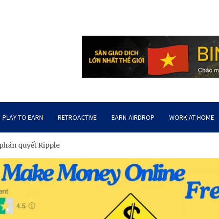
PLAY TO EARN
RETROACTIVE
EARN-AIRDROP
WORK AT HOME
phán quyết Ripple