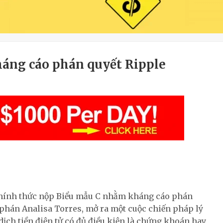
háng cáo phán quyết Ripple
chính thức nộp Biểu mẫu C nhằm kháng cáo phán
hán Analisa Torres, mở ra một cuộc chiến pháp lý
dịch tiền điện tử có đủ điều kiện là chứng khoán hay