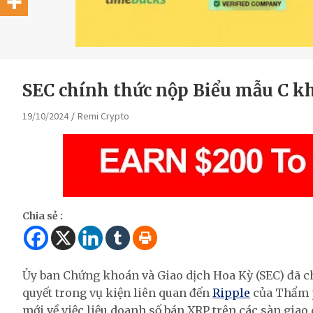
SEC chính thức nộp Biểu mẫu C k
19/10/2024
Remi Crypto
Chia sẻ :
Ủy ban Chứng khoán và Giao dịch Hoa Kỳ (SEC) đã 
quyết trong vụ kiện liên quan đến
Ripple
của Thẩm p
mới về việc liệu doanh số bán XRP trên các sàn giao 