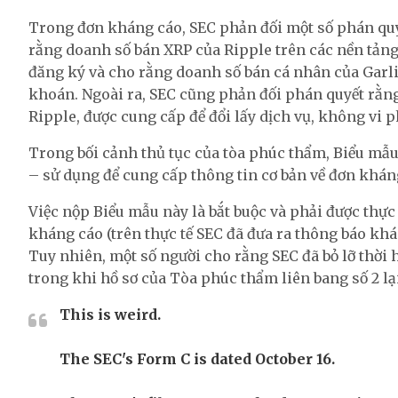
Trong đơn kháng cáo, SEC phản đối một số phán quy
rằng doanh số bán XRP của Ripple trên các nền tảng
đăng ký và cho rằng doanh số bán cá nhân của Gar
khoán. Ngoài ra, SEC cũng phản đối phán quyết rằn
Ripple, được cung cấp để đổi lấy dịch vụ, không vi
Trong bối cảnh thủ tục của tòa phúc thẩm, Biểu mẫu
– sử dụng để cung cấp thông tin cơ bản về đơn kháng
Việc nộp Biểu mẫu này là bắt buộc và phải được thực
kháng cáo (trên thực tế SEC đã đưa ra thông báo khá
Tuy nhiên, một số người cho rằng SEC đã bỏ lỡ thời h
trong khi hồ sơ của Tòa phúc thẩm liên bang số 2 lại
This is weird.
The SEC's Form C is dated October 16.