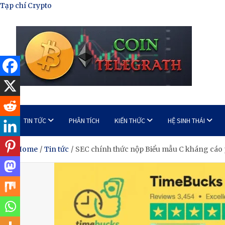
Skip
Tạp chí Crypto
to
content
Tạp Chí Tiền Mã Hóa
Kênh thông tin tổng hợp về tiền mã hóa
TIN TỨC
PHÂN TÍCH
KIẾN THỨC
HỆ SINH THÁI
Home
Tin tức
SEC chính thức nộp Biểu mẫu C kháng cáo 