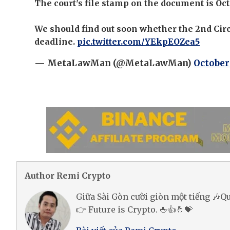
The court's file stamp on the document is Oct
We should find out soon whether the 2nd Circ
deadline.
pic.twitter.com/YEkpEOZea5
— MetaLawMan (@MetaLawMan)
October 
Author Remi Crypto
Giữa Sài Gòn cười giòn một tiếng 🎶
👉 Future is Crypto. 🖕👍🤞💝