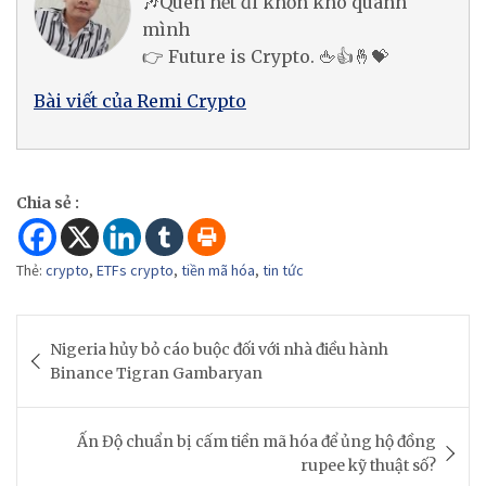
🎶Quên hết đi khốn khó quanh
mình
👉 Future is Crypto. 🖕👍🤞💝
Bài viết của Remi Crypto
Chia sẻ :
Thẻ:
crypto
,
ETFs crypto
,
tiền mã hóa
,
tin tức
Post
Nigeria hủy bỏ cáo buộc đối với nhà điều hành
navigation
Binance Tigran Gambaryan
Ấn Độ chuẩn bị cấm tiền mã hóa để ủng hộ đồng
rupee kỹ thuật số?