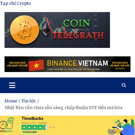
Skip
Tạp chí Crypto
to
content
Tạp Chí Tiền Mã Hóa
Kênh thông tin tổng hợp về tiền mã hóa
Home
Tin tức
Nhật Bản vẫn chưa sẵn sàng chấp thuận ETF tiền mã hóa