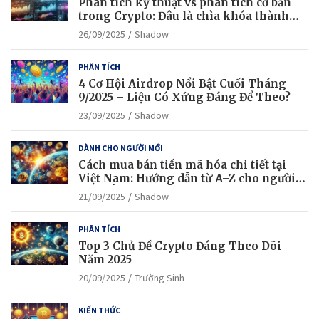
Phân tích kỹ thuật vs phân tích cơ bản
trong Crypto: Đâu là chìa khóa thành
công?
26/09/2025
Shadow
PHÂN TÍCH
4 Cơ Hội Airdrop Nổi Bật Cuối Tháng
9/2025 – Liệu Có Xứng Đáng Để Theo?
23/09/2025
Shadow
DÀNH CHO NGƯỜI MỚI
Cách mua bán tiền mã hóa chi tiết tại
Việt Nam: Hướng dẫn từ A–Z cho người
mới bắt đầu
21/09/2025
Shadow
PHÂN TÍCH
Top 3 Chủ Đề Crypto Đáng Theo Dõi
Năm 2025
20/09/2025
Trường Sinh
KIẾN THỨC