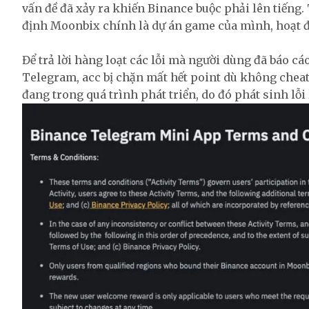
vấn đề đã xảy ra khiến Binance buộc phải lên tiếng
định Moonbix chính là dự án game của mình, hoạt 
Để trả lời hàng loạt các lỗi mà người dùng đã báo c
Telegram, acc bị chặn mất hết point dù không cheat
đang trong quá trình phát triển, do đó phát sinh lỗi 