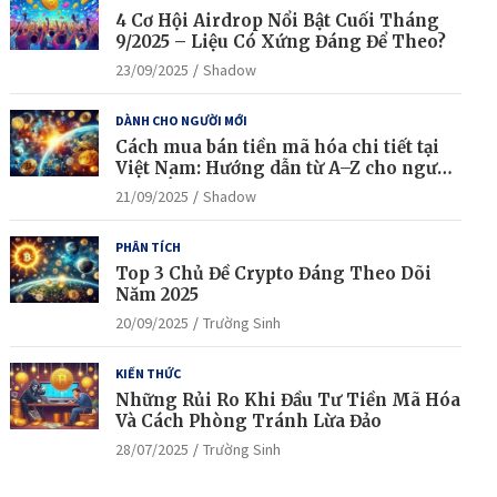
4 Cơ Hội Airdrop Nổi Bật Cuối Tháng
9/2025 – Liệu Có Xứng Đáng Để Theo?
23/09/2025
Shadow
DÀNH CHO NGƯỜI MỚI
Cách mua bán tiền mã hóa chi tiết tại
Việt Nam: Hướng dẫn từ A–Z cho người
mới bắt đầu
21/09/2025
Shadow
PHÂN TÍCH
Top 3 Chủ Đề Crypto Đáng Theo Dõi
Năm 2025
20/09/2025
Trường Sinh
KIẾN THỨC
Những Rủi Ro Khi Đầu Tư Tiền Mã Hóa
Và Cách Phòng Tránh Lừa Đảo
28/07/2025
Trường Sinh