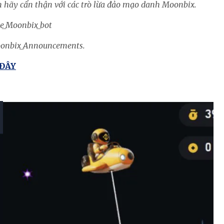
n hãy cẩn thận với các trò lừa đảo mạo danh Moonbix.
ce_Moonbix_bot
Moonbix_Announcements.
 ĐÂY