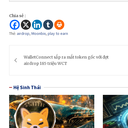
Chia sẻ :
Thẻ:
airdrop
,
Moonbix
,
play to earn
Post
WalletConnect sắp ra mắt token gốc với đợt
navigation
airdrop 185 triệu WCT
Hệ Sinh Thái