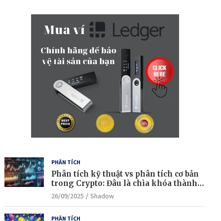
r
c
h
PHÂN TÍCH
Phân tích kỹ thuật vs phân tích cơ bản
trong Crypto: Đâu là chìa khóa thành
công?
26/09/2025
Shadow
PHÂN TÍCH