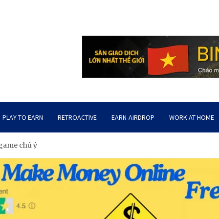
PLAY TO EARN
RETROACTIVE
EARN-AIRDROP
WORK AT HOME
 game chú ý