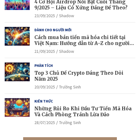
4 Cơ Hội Airdrop Nổi Bật Cuối Tháng
9/2025 – Liệu Có Xứng Đáng Để Theo?
23/09/2025
Shadow
DÀNH CHO NGƯỜI MỚI
Cách mua bán tiền mã hóa chi tiết tại
Việt Nam: Hướng dẫn từ A–Z cho người
mới bắt đầu
21/09/2025
Shadow
PHÂN TÍCH
Top 3 Chủ Đề Crypto Đáng Theo Dõi
Năm 2025
20/09/2025
Trường Sinh
KIẾN THỨC
Những Rủi Ro Khi Đầu Tư Tiền Mã Hóa
Và Cách Phòng Tránh Lừa Đảo
28/07/2025
Trường Sinh