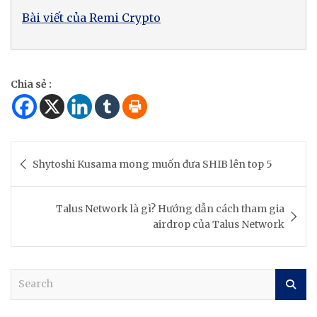
Bài viết của Remi Crypto
Chia sẻ :
Post
Shytoshi Kusama mong muốn đưa SHIB lên top 5
navigation
Talus Network là gì? Hướng dẫn cách tham gia
airdrop của Talus Network
S
e
a