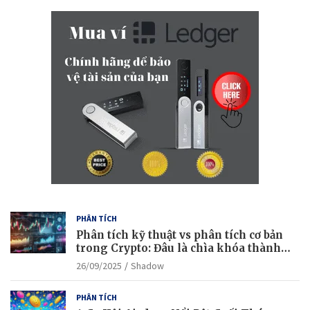
r
c
h
PHÂN TÍCH
Phân tích kỹ thuật vs phân tích cơ bản
trong Crypto: Đâu là chìa khóa thành
công?
26/09/2025
Shadow
PHÂN TÍCH