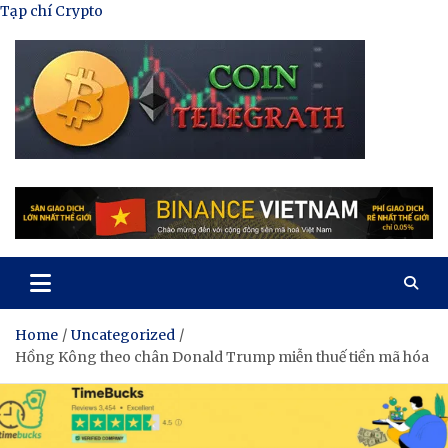
Skip
Tạp chí Crypto
to
content
Tạp Chí Tiền Mã Hóa
Kênh thông tin tổng hợp về tiền mã hóa
Home
Uncategorized
Hồng Kông theo chân Donald Trump miễn thuế tiền mã hóa