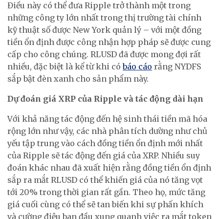
Điều này có thể đưa Ripple trở thành một trong
những công ty lớn nhất trong thị trường tài chính
kỹ thuật số được New York quản lý – với một đồng
tiền ổn định được công nhận hợp pháp sẽ được cung
cấp cho công chúng. RLUSD đã được mong đợi rất
nhiều, đặc biệt là kể từ khi có
báo cáo
rằng NYDFS
sắp bật đèn xanh cho sản phẩm này.
Dự đoán giá XRP của Ripple và tác động dài hạn
Với khả năng tác động đến hệ sinh thái tiền mã hóa
rộng lớn như vậy, các nhà phân tích dường như chủ
yếu tập trung vào cách đồng tiền ổn định mới nhất
của Ripple sẽ tác động đến giá của XRP. Nhiều suy
đoán khác nhau đã xuất hiện rằng đồng tiền ổn định
sắp ra mắt RLUSD có thể khiến giá của nó tăng vọt
tới 20% trong thời gian rất gần. Theo họ, mức tăng
giá cuối cùng có thể sẽ tan biến khi sự phấn khích
và cường điệu ban đầu xung quanh việc ra mắt token