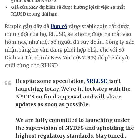
giám sát của NYDFS.
Giá của XRP dự kiến ​​sẽ được hưởng lợi từ việc ra mắt
RLUSD trong dài hạn.
Ripple gần đây đã
làm rõ
rằng stablecoin rất được
mong đợi của họ, RLUSD, sẽ không được ra mắt vào
hôm nay, như một số người đã suy đoán. Công ty xác
nhận rằng họ vẫn đang phối hợp chặt chẽ với Sở
Dịch vụ Tài chính New York (NYDFS) để phê duyệt
cuối cùng cho RLUSD.
Despite some speculation,
$RLUSD
isn’t
launching today. We’re in lockstep with the
NYDFS on final approval and will share
updates as soon as possible.
We are fully committed to launching under
the supervision of NYDFS and upholding the
highest regulatory standards. Stay tuned…