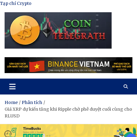
Skip
Tạp chí Crypto
to
content
Tạp Chí Tiền Mã Hóa
Kênh thông tin tổng hợp về tiền mã hóa
Home
Phân tích
Giá XRP dự kiến ​​tăng khi Ripple chờ phê duyệt cuối cùng cho
RLUSD