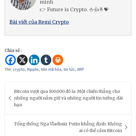
mình
👉 Future is Crypto. 🖕👍🤞💝
Bài viết của Remi Crypto
Chia sẻ :
Thẻ:
crypto
,
Ripple
,
tiền mã hóa
,
tin tức
,
XRP
Post
Bitcoin vượt qua 100.000 đô la: Một chiến thắng cho
navigation
những người nắm giữ và những người tin tưởng dài
hạn
Tổng thống Nga Vladimir Putin khẳng định: Không
ai có thể cấm Bitcoin