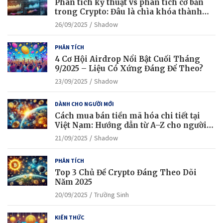
Phân tích kỹ thuật vs phân tích cơ bản
trong Crypto: Đâu là chìa khóa thành
công?
26/09/2025
Shadow
PHÂN TÍCH
4 Cơ Hội Airdrop Nổi Bật Cuối Tháng
9/2025 – Liệu Có Xứng Đáng Để Theo?
23/09/2025
Shadow
DÀNH CHO NGƯỜI MỚI
Cách mua bán tiền mã hóa chi tiết tại
Việt Nam: Hướng dẫn từ A–Z cho người
mới bắt đầu
21/09/2025
Shadow
PHÂN TÍCH
Top 3 Chủ Đề Crypto Đáng Theo Dõi
Năm 2025
20/09/2025
Trường Sinh
KIẾN THỨC