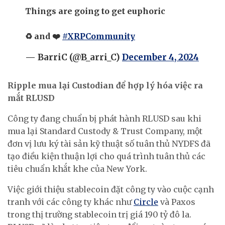
Things are going to get euphoric
♻️ and ❤️
#XRPCommunity
— BarriC (@B_arri_C)
December 4, 2024
Ripple mua lại Custodian để hợp lý hóa việc ra
mắt RLUSD
Công ty đang chuẩn bị phát hành RLUSD sau khi
mua lại Standard Custody & Trust Company, một
đơn vị lưu ký tài sản kỹ thuật số tuân thủ NYDFS đã
tạo điều kiện thuận lợi cho quá trình tuân thủ các
tiêu chuẩn khắt khe của New York.
Việc giới thiệu stablecoin đặt công ty vào cuộc cạnh
tranh với các công ty khác như
Circle
và Paxos
trong thị trường stablecoin trị giá 190 tỷ đô la.