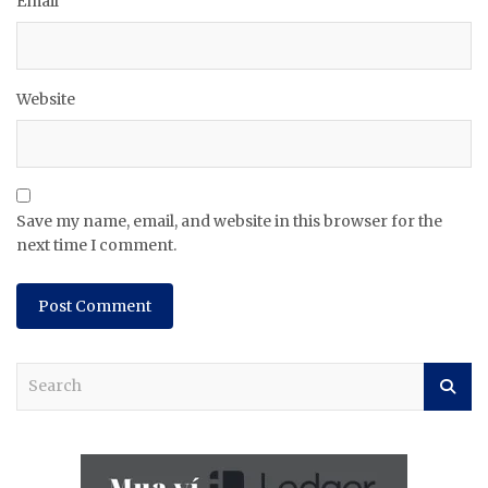
Email
Website
Save my name, email, and website in this browser for the
next time I comment.
S
e
a
r
c