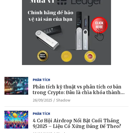
h
PHÂN TÍCH
Phân tích kỹ thuật vs phân tích cơ bản
trong Crypto: Đâu là chìa khóa thành
công?
26/09/2025
Shadow
PHÂN TÍCH
4 Cơ Hội Airdrop Nổi Bật Cuối Tháng
9/2025 – Liệu Có Xứng Đáng Để Theo?