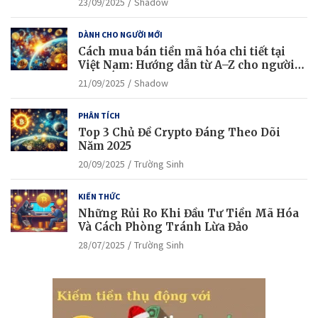
23/09/2025
Shadow
DÀNH CHO NGƯỜI MỚI
Cách mua bán tiền mã hóa chi tiết tại
Việt Nam: Hướng dẫn từ A–Z cho người
mới bắt đầu
21/09/2025
Shadow
PHÂN TÍCH
Top 3 Chủ Đề Crypto Đáng Theo Dõi
Năm 2025
20/09/2025
Trường Sinh
KIẾN THỨC
Những Rủi Ro Khi Đầu Tư Tiền Mã Hóa
Và Cách Phòng Tránh Lừa Đảo
28/07/2025
Trường Sinh