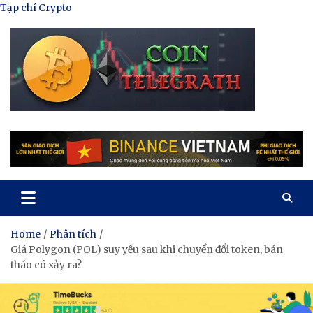
Skip
Tạp chí Crypto
to
content
Tạp Chí Tiền Mã Hóa
Kênh thông tin tổng hợp về tiền mã hóa
Home
Phân tích
Giá Polygon (POL) suy yếu sau khi chuyển đổi token, bán
tháo có xảy ra?