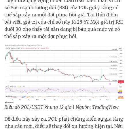
Tuy nhiên, hy vọng chưa hoàn toàn biến mất, vì chỉ
số Sức mạnh tương đối (RSI) của POL gợi ý rằng có
thể sắp xảy ra một đợt phục hồi giá. Tại thời điểm
bài viết, giá trị của chỉ số này là 28,67. Một giá trị RSI
dưới 30 cho thấy tài sản đang bị bán quá mức và có
thể sắp xảy ra một đợt phục hồi.
Biểu đồ POL/USDT khung 12 giờ | Nguồn: TradingView
Để điều này xảy ra, POL phải chứng kiến sự gia tăng
nhu cầu mới, điều sẽ thay đổi xu hướng hiện tại. Nếu