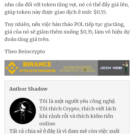
nhu cầu đối với token tăng vọt, nó có thể đẩy giá lên,
giúp token này được giao dịch ở mức $0,55.
Tuy nhiên, nếu việc bán tháo POL tiếp tục gia tăng,
giá của nó sẽ giảm thêm xuống $0,35, làm vô hiệu dự
đoán tăng giá trên.
Theo Beincrypto
Author Shadow
Tôi là một người yêu công nghệ.
Tôi thích Crypto, thích viết lách
khi rảnh rỗi và thích kiếm tiền
online.
Tất cả chia sẻ ở đây là vì đam mê còn việc xuất