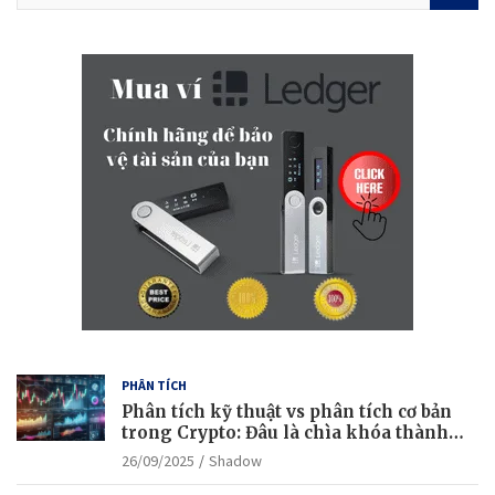
a
r
c
h
PHÂN TÍCH
Phân tích kỹ thuật vs phân tích cơ bản
trong Crypto: Đâu là chìa khóa thành
công?
26/09/2025
Shadow