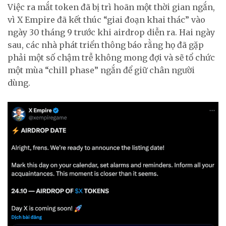
Việc ra mắt token đã bị trì hoãn một thời gian ngắn,
vì X Empire đã kết thúc “giai đoạn khai thác” vào
ngày 30 tháng 9 trước khi airdrop diễn ra. Hai ngày
sau, các nhà phát triển thông báo rằng họ đã gặp
phải một số chậm trễ không mong đợi và sẽ tổ chức
một mùa “chill phase” ngắn để giữ chân người
dùng.