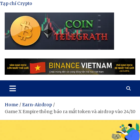
Skip
Tạp chí Crypto
to
content
Tạp Chí Tiền Mã Hóa
Kênh thông tin tổng hợp về tiền mã hóa
Home
Earn-Airdrop
Game X Empire thông báo ra mắt token và airdrop vào 24/10