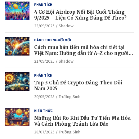
PHÂN TÍCH
4 Cơ Hội Airdrop Nổi Bật Cuối Tháng
9/2025 – Liệu Có Xứng Đáng Để Theo?
23/09/2025
Shadow
DÀNH CHO NGƯỜI MỚI
Cách mua bán tiền mã hóa chi tiết tại
Việt Nam: Hướng dẫn từ A–Z cho người
mới bắt đầu
21/09/2025
Shadow
PHÂN TÍCH
Top 3 Chủ Đề Crypto Đáng Theo Dõi
Năm 2025
20/09/2025
Trường Sinh
KIẾN THỨC
Những Rủi Ro Khi Đầu Tư Tiền Mã Hóa
Và Cách Phòng Tránh Lừa Đảo
28/07/2025
Trường Sinh