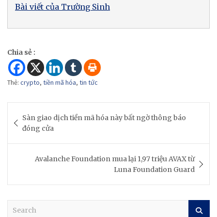
Bài viết của Trường Sinh
Chia sẻ :
Thẻ:
crypto
,
tiền mã hóa
,
tin tức
Post
Sàn giao dịch tiền mã hóa này bất ngờ thông báo
navigation
đóng cửa
Avalanche Foundation mua lại 1,97 triệu AVAX từ
Luna Foundation Guard
S
e