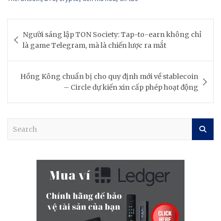
Post
Người sáng lập TON Society: Tap-to-earn không chỉ
navigation
là game Telegram, mà là chiến lược ra mắt
Hồng Kông chuẩn bị cho quy định mới về stablecoin
– Circle dự kiến xin cấp phép hoạt động
S
e
a
r
c
h