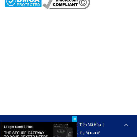
❌
Copyright © 2026
Tạp Chí Tiền Mã Hóa
Created With 💖 In 🇻🇳 By
٩(●ᴗ●)۶