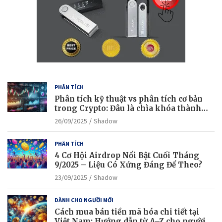
PHÂN TÍCH
Phân tích kỹ thuật vs phân tích cơ bản
trong Crypto: Đâu là chìa khóa thành
công?
26/09/2025
Shadow
PHÂN TÍCH
4 Cơ Hội Airdrop Nổi Bật Cuối Tháng
9/2025 – Liệu Có Xứng Đáng Để Theo?
23/09/2025
Shadow
DÀNH CHO NGƯỜI MỚI
Cách mua bán tiền mã hóa chi tiết tại
Việt Nam: Hướng dẫn từ A–Z cho người