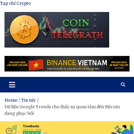
Skip
Tạp chí Crypto
to
content
Tạp Chí Tiền Mã Hóa
Kênh thông tin tổng hợp về tiền mã hóa
Home
Tin tức
Dữ liệu Google Trends cho thấy sự quan tâm đến Bitcoin
đang phục hồi