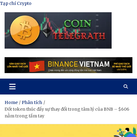
Skip
Tạp chí Crypto
to
content
Tạp Chí Tiền Mã Hóa
Kênh thông tin tổng hợp về tiền mã hóa
Home
Phân tích
Đốt token thúc đẩy sự thay đổi trong tâm lý của BNB – $606
nằm trong tầm tay