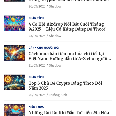
công?
26/09/2025
Shadow
PHÂN TÍCH
4 Cơ Hội Airdrop Nổi Bật Cuối Tháng
9/2025 – Liệu Có Xứng Đáng Để Theo?
23/09/2025
Shadow
DÀNH CHO NGƯỜI MỚI
Cách mua bán tiền mã hóa chi tiết tại
Việt Nam: Hướng dẫn từ A–Z cho người
mới bắt đầu
21/09/2025
Shadow
PHÂN TÍCH
Top 3 Chủ Đề Crypto Đáng Theo Dõi
Năm 2025
20/09/2025
Trường Sinh
KIẾN THỨC
Những Rủi Ro Khi Đầu Tư Tiền Mã Hóa