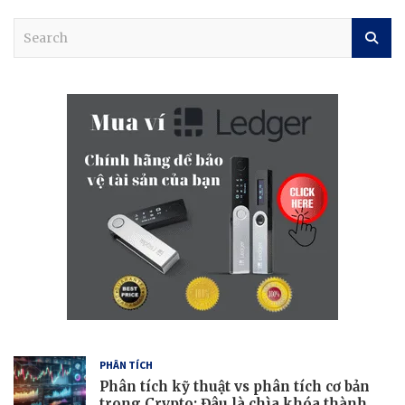
S
e
a
r
c
h
PHÂN TÍCH
Phân tích kỹ thuật vs phân tích cơ bản
trong Crypto: Đâu là chìa khóa thành