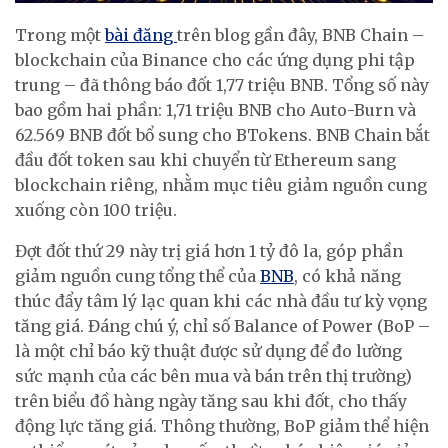
Trong một
bài đăng
trên blog gần đây, BNB Chain –
blockchain của Binance cho các ứng dụng phi tập
trung – đã thông báo đốt 1,77 triệu BNB. Tổng số này
bao gồm hai phần: 1,71 triệu BNB cho Auto-Burn và
62.569 BNB đốt bổ sung cho BTokens. BNB Chain bắt
đầu đốt token sau khi chuyển từ Ethereum sang
blockchain riêng, nhằm mục tiêu giảm nguồn cung
xuống còn 100 triệu.
Đợt đốt thứ 29 này trị giá hơn 1 tỷ đô la, góp phần
giảm nguồn cung tổng thể của
BNB
, có khả năng
thúc đẩy tâm lý lạc quan khi các nhà đầu tư kỳ vọng
tăng giá. Đáng chú ý, chỉ số Balance of Power (BoP –
là một chỉ báo kỹ thuật được sử dụng để đo lường
sức mạnh của các bên mua và bán trên thị trường)
trên biểu đồ hàng ngày tăng sau khi đốt, cho thấy
động lực tăng giá. Thông thường, BoP giảm thể hiện