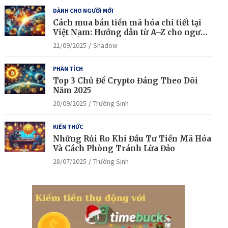
DÀNH CHO NGƯỜI MỚI
Cách mua bán tiền mã hóa chi tiết tại
Việt Nam: Hướng dẫn từ A–Z cho người
mới bắt đầu
21/09/2025
Shadow
PHÂN TÍCH
Top 3 Chủ Đề Crypto Đáng Theo Dõi
Năm 2025
20/09/2025
Trường Sinh
KIẾN THỨC
Những Rủi Ro Khi Đầu Tư Tiền Mã Hóa
Và Cách Phòng Tránh Lừa Đảo
28/07/2025
Trường Sinh