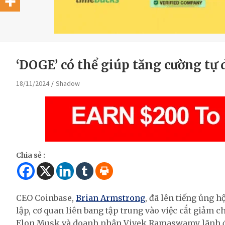
‘DOGE’ có thể giúp tăng cường tự 
18/11/2024
Shadow
Chia sẻ :
CEO Coinbase,
Brian Armstrong
, đã lên tiếng ủng
lập, cơ quan liên bang tập trung vào việc cắt giảm c
Elon Musk và doanh nhân Vivek Ramaswamy lãnh 