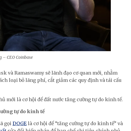
g – CEO Coinbase
Musk và Ramaswamy sẽ lãnh đạo cơ quan mới, nhằm
h loại bỏ lãng phí, cắt giảm các quy định và tái cấu
 mới là cơ hội để đất nước tăng cường tự do kinh tế.
ường tự do kinh tế
đã gọi
DOGE
là cơ hội để “tăng cường tự do kinh tế” và
uất
sửa đổi hiến pháp để hạn chế chi tiêu chính phủ,