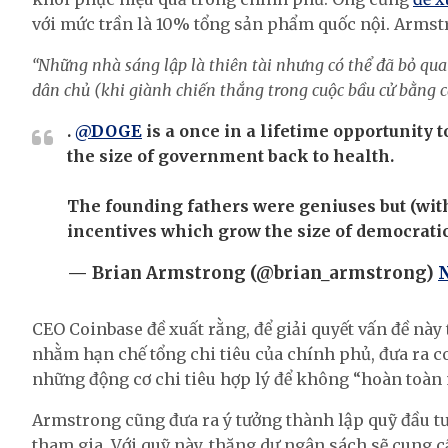
với mức trần là 10% tổng sản phẩm quốc nội. Armstr
“Những nhà sáng lập là thiên tài nhưng có thể đã bỏ qu
dân chủ (khi giành chiến thắng trong cuộc bầu cử bằng 
.
@DOGE
is a once in a lifetime opportunity 
the size of government back to health.
The founding fathers were geniuses but (wit
incentives which grow the size of democrat
— Brian Armstrong (@brian_armstrong)
N
CEO Coinbase đề xuất rằng, để giải quyết vấn đề này 
nhằm hạn chế tổng chi tiêu của chính phủ, đưa ra co
những động cơ chi tiêu hợp lý để không “hoàn toàn 
Armstrong cũng đưa ra ý tưởng thành lập quỹ đầu tư 
tham gia. Với quỹ này, thặng dư ngân sách sẽ cung c