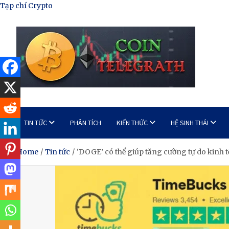
Skip
Tạp chí Crypto
to
content
Tạp Chí Tiền Mã Hóa
Kênh thông tin tổng hợp về tiền mã hóa
TIN TỨC
PHÂN TÍCH
KIẾN THỨC
HỆ SINH THÁI
Home
Tin tức
‘DOGE’ có thể giúp tăng cường tự do kinh 