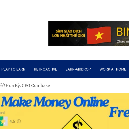
PLAY TO EARN
RETROACTIVE
EARN-AIRDROP
WORK AT HOME
tế ở Hoa Kỳ: CEO Coinbase