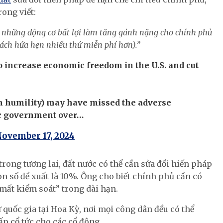
ong viết:
a những động cơ bất lợi làm tăng gánh nặng cho chính phủ
cách hứa hẹn nhiều thứ miễn phí hơn).”
to increase economic freedom in the U.S. and cut
h humility) may have missed the adverse
ic government over…
ovember 17, 2024
trong tương lai, đất nước có thể cần sửa đổi hiến pháp
n số đề xuất là 10%. Ông cho biết chính phủ cần có
mất kiểm soát” trong dài hạn.
quốc gia tại Hoa Kỳ, nơi mọi công dân đều có thể
ấp cổ tức cho các cổ đông.