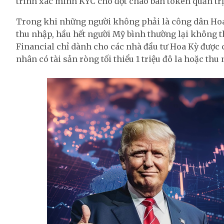
trình xác minh KYC cho đợt chào bán token quản tr
Trong khi những người không phải là công dân Hoa
thu nhập, hầu hết người Mỹ bình thường lại không th
Financial chỉ dành cho các nhà đầu tư Hoa Kỳ được 
nhân có tài sản ròng tối thiểu 1 triệu đô la hoặc th