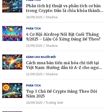
Phân tích kỹ thuật vs phân tích cơ bản
trong Crypto: Đâu là chìa khóa thành
công?
26/09/2025
Shadow
PHÂN TÍCH
4 Cơ Hội Airdrop Nổi Bật Cuối Tháng
9/2025 – Liệu Có Xứng Đáng Để Theo?
23/09/2025
Shadow
DÀNH CHO NGƯỜI MỚI
Cách mua bán tiền mã hóa chi tiết tại
Việt Nam: Hướng dẫn từ A–Z cho người
mới bắt đầu
21/09/2025
Shadow
PHÂN TÍCH
Top 3 Chủ Đề Crypto Đáng Theo Dõi
Năm 2025
20/09/2025
Trường Sinh