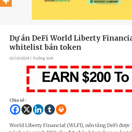
Dự án DeFi World Liberty Financi
whitelist bán token
02/10/2024
Trường Sinh
Chia sẻ :
World Liberty Financial (WLFI), nền tảng DeFi được