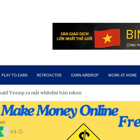
PLAY TO EARN
RETROACTIVE
EARN-AIRDROP
WORK AT HOME
nald Trump ra mắt whitelist bán token