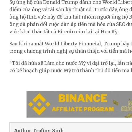
Sự ủng hộ của Donald Trump dành cho World Libert
điểm của ông về tài sản kỹ thuật số. Trước đây, ông
ủng hộ lĩnh vực này để thu hút nhóm người ủng hộ B
ông đã phản đối cuộc đàn áp tiền mã hóa của SEC dướ
việc khai thác tất cả Bitcoin còn lại tại Hoa Kỳ.
Sau khi ra mắt World Liberty Financial, Trump bày t
trong chương trình nghị sự thân thiện với tiền mã h
“Tôi đã hứa sẽ Làm cho nước Mỹ vĩ đại trở lại, lần n
có kế hoạch giúp nước Mỹ trở thành thủ đô tiền mã h
Author Trường Sinh