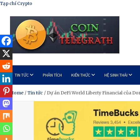
Skip
Tạp chí Crypto
to
content
Tạp Chí Tiền Mã Hóa
Kênh thông tin tổng hợp về tiền mã hóa
TIN TỨC
PHÂN TÍCH
KIẾN THỨC
HỆ SINH THÁI
Home
Tin tức
Dự án DeFi World Liberty Financial của Do