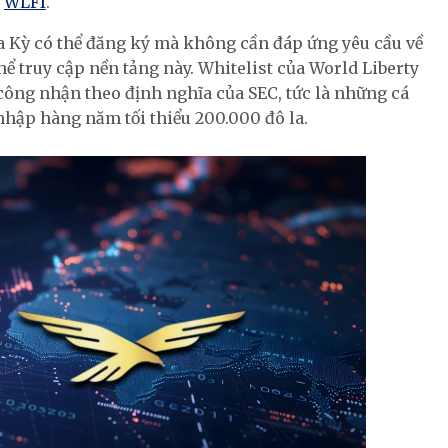
ị
WLFI
.
 Kỳ có thể đăng ký mà không cần đáp ứng yêu cầu về
ể truy cập nền tảng này. Whitelist của World Liberty
công nhận theo định nghĩa của SEC, tức là những cá
u nhập hàng năm tối thiểu 200.000 đô la.