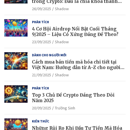
trong Crypto: Đâu là chìa khóa thành
công?
26/09/2025
Shadow
PHÂN TÍCH
4 Cơ Hội Airdrop Nổi Bật Cuối Tháng
9/2025 – Liệu Có Xứng Đáng Để Theo?
23/09/2025
Shadow
DÀNH CHO NGƯỜI MỚI
Cách mua bán tiền mã hóa chi tiết tại
Việt Nam: Hướng dẫn từ A–Z cho người
mới bắt đầu
21/09/2025
Shadow
PHÂN TÍCH
Top 3 Chủ Đề Crypto Đáng Theo Dõi
Năm 2025
20/09/2025
Trường Sinh
KIẾN THỨC
Những Rủi Ro Khi Đầu Tư Tiền Mã Hóa