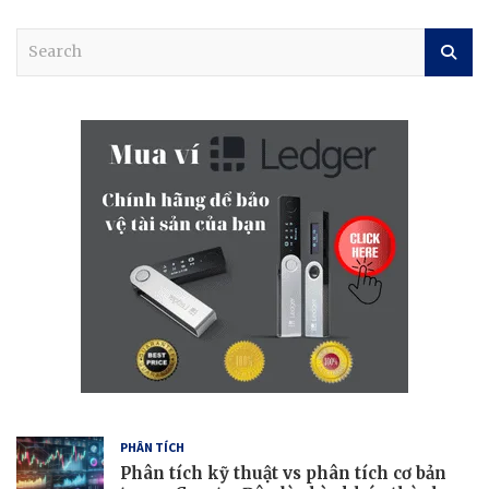
S
e
a
r
c
h
PHÂN TÍCH
Phân tích kỹ thuật vs phân tích cơ bản