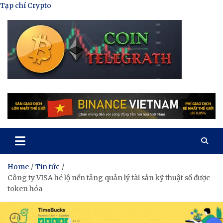
Skip
Tạp chí Crypto
to
content
Tạp Chí Tiền Mã Hóa
Kênh thông tin tổng hợp về tiền mã hóa
Home
Tin tức
Công ty VISA hé lộ nền tảng quản lý tài sản kỹ thuật số được
token hóa