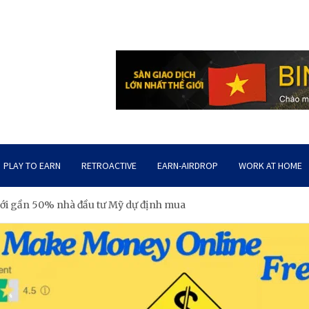
PLAY TO EARN
RETROACTIVE
EARN-AIRDROP
WORK AT HOME
với gần 50% nhà đầu tư Mỹ dự định mua