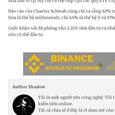
nhà đầu tư tại Mỹ chỉ có thể tiếp cận các quỹ ETF Cry
Báo cáo của Charles Schwab cũng chỉ ra rằng 62% t
hóa là thế hệ millennials; chỉ 44% là thế hệ X và 15%
Cuộc khảo sát đã phỏng vấn 2.200 nhà đầu tư cá nhân 
sản có thể đầu tư.
Author Shadow
Tôi là một người yêu công nghệ. Tôi t
kiếm tiền online.
Tất cả chia sẻ ở đây là vì đam mê còn 