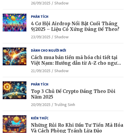
công?
26/09/2025
Shadow
PHÂN TÍCH
4 Cơ Hội Airdrop Nổi Bật Cuối Tháng
9/2025 – Liệu Có Xứng Đáng Để Theo?
23/09/2025
Shadow
DÀNH CHO NGƯỜI MỚI
Cách mua bán tiền mã hóa chi tiết tại
Việt Nam: Hướng dẫn từ A–Z cho người
mới bắt đầu
21/09/2025
Shadow
PHÂN TÍCH
Top 3 Chủ Đề Crypto Đáng Theo Dõi
Năm 2025
20/09/2025
Trường Sinh
KIẾN THỨC
Những Rủi Ro Khi Đầu Tư Tiền Mã Hóa
Và Cách Phòng Tránh Lừa Đảo