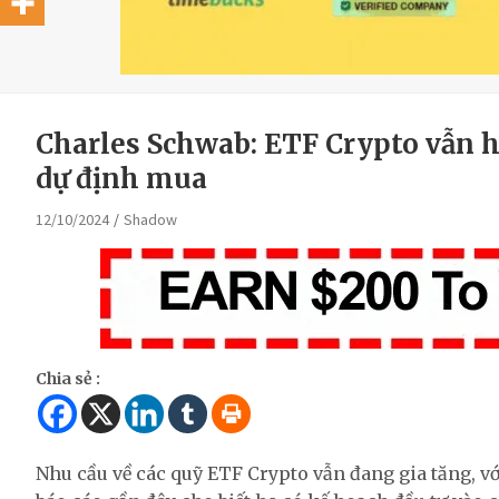
Charles Schwab: ETF Crypto vẫn h
dự định mua
12/10/2024
Shadow
Chia sẻ :
Nhu cầu về các quỹ ETF Crypto vẫn đang gia tăng, v