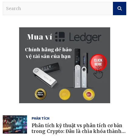
S
e
a
r
c
h
PHÂN TÍCH
Phân tích kỹ thuật vs phân tích cơ bản
trong Crypto: Đâu là chìa khóa thành