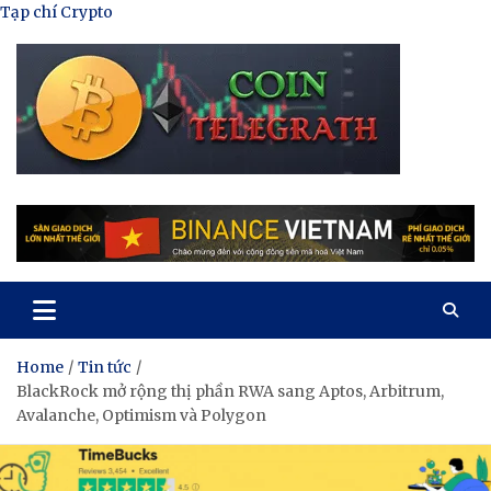
Skip
Tạp chí Crypto
to
content
Tạp Chí Tiền Mã Hóa
Kênh thông tin tổng hợp về tiền mã hóa
Home
Tin tức
BlackRock mở rộng thị phần RWA sang Aptos, Arbitrum,
Avalanche, Optimism và Polygon