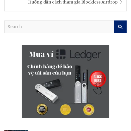
Hướng dẫn cách tham gia Blockless Airdrop
S
e
a
r
c
h