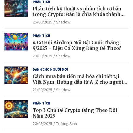
PHÂN TÍCH
Phân tích kỹ thuật vs phân tích cơ bản
trong Crypto: Đâu là chìa khóa thành
công?
26/09/2025
Shadow
PHÂN TÍCH
4 Cơ Hội Airdrop Nổi Bật Cuối Tháng
9/2025 – Liệu Có Xứng Đáng Để Theo?
23/09/2025
Shadow
DÀNH CHO NGƯỜI MỚI
Cách mua bán tiền mã hóa chi tiết tại
Việt Nam: Hướng dẫn từ A–Z cho người
mới bắt đầu
21/09/2025
Shadow
PHÂN TÍCH
Top 3 Chủ Đề Crypto Đáng Theo Dõi
Năm 2025
20/09/2025
Trường Sinh