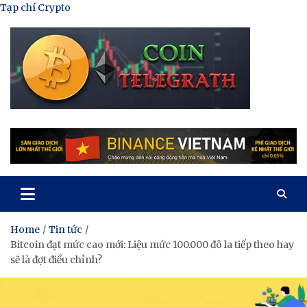
Skip
Tạp chí Crypto
to
content
Tạp Chí Tiền Mã Hóa
Kênh thông tin tổng hợp về tiền mã hóa
Home
Tin tức
Bitcoin đạt mức cao mới: Liệu mức 100.000 đô la tiếp theo hay
sẽ là đợt điều chỉnh?