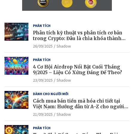
PHÂN TÍCH
Phân tích kỹ thuật vs phân tích cơ bản
trong Crypto: Đâu là chìa khóa thành
công?
26/09/2025
Shadow
PHÂN TÍCH
4 Cơ Hội Airdrop Nổi Bật Cuối Tháng
9/2025 – Liệu Có Xứng Đáng Để Theo?
23/09/2025
Shadow
DÀNH CHO NGƯỜI MỚI
Cách mua bán tiền mã hóa chi tiết tại
Việt Nam: Hướng dẫn từ A–Z cho người
mới bắt đầu
21/09/2025
Shadow
PHÂN TÍCH