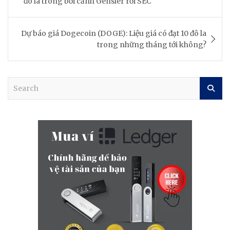
đô la trong bối cảnh Gensler rời SEC
Dự báo giá Dogecoin (DOGE): Liệu giá có đạt 10 đô la
trong những tháng tới không?
S
e
a
r
c
h