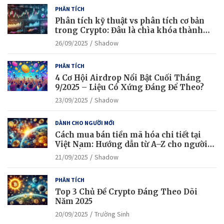
PHÂN TÍCH
Phân tích kỹ thuật vs phân tích cơ bản
trong Crypto: Đâu là chìa khóa thành
công?
26/09/2025
Shadow
PHÂN TÍCH
4 Cơ Hội Airdrop Nổi Bật Cuối Tháng
9/2025 – Liệu Có Xứng Đáng Để Theo?
23/09/2025
Shadow
DÀNH CHO NGƯỜI MỚI
Cách mua bán tiền mã hóa chi tiết tại
Việt Nam: Hướng dẫn từ A–Z cho người
mới bắt đầu
21/09/2025
Shadow
PHÂN TÍCH
Top 3 Chủ Đề Crypto Đáng Theo Dõi
Năm 2025
20/09/2025
Trường Sinh