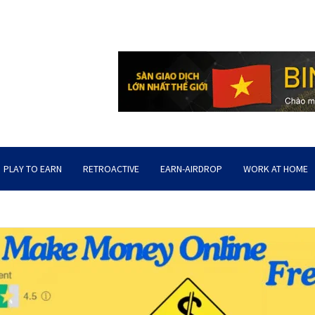
PLAY TO EARN
RETROACTIVE
EARN-AIRDROP
WORK AT HOME