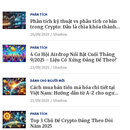
PHÂN TÍCH
Phân tích kỹ thuật vs phân tích cơ bản
trong Crypto: Đâu là chìa khóa thành
công?
26/09/2025
Shadow
PHÂN TÍCH
4 Cơ Hội Airdrop Nổi Bật Cuối Tháng
9/2025 – Liệu Có Xứng Đáng Để Theo?
23/09/2025
Shadow
DÀNH CHO NGƯỜI MỚI
Cách mua bán tiền mã hóa chi tiết tại
Việt Nam: Hướng dẫn từ A–Z cho người
mới bắt đầu
21/09/2025
Shadow
PHÂN TÍCH
Top 3 Chủ Đề Crypto Đáng Theo Dõi
Năm 2025