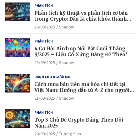
PHÂN TÍCH
Phân tích kỹ thuật vs phân tích cơ bản
trong Crypto: Đâu là chìa khóa thành
công?
26/09/2025
Shadow
PHÂN TÍCH
4 Cơ Hội Airdrop Nổi Bật Cuối Tháng
9/2025 – Liệu Có Xứng Đáng Để Theo?
23/09/2025
Shadow
DÀNH CHO NGƯỜI MỚI
Cách mua bán tiền mã hóa chi tiết tại
Việt Nam: Hướng dẫn từ A–Z cho người
mới bắt đầu
21/09/2025
Shadow
PHÂN TÍCH
Top 3 Chủ Đề Crypto Đáng Theo Dõi
Năm 2025
20/09/2025
Trường Sinh